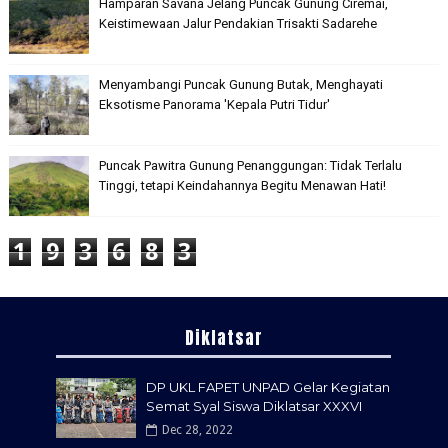
Hamparan Savana Jelang Puncak Gunung Ciremai,
Keistimewaan Jalur Pendakian Trisakti Sadarehe
Menyambangi Puncak Gunung Butak, Menghayati
Eksotisme Panorama 'Kepala Putri Tidur'
Puncak Pawitra Gunung Penanggungan: Tidak Terlalu
Tinggi, tetapi Keindahannya Begitu Menawan Hati!
1
9
3
6
8
3
Diklatsar
DP UKL FAPET UNPAD Gelar Kegiatan
Semat Syal Siswa Diklatsar XXXVI
Dec 28, 2022