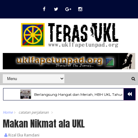
Berlangsung Hangat dan Meriah, HBH UKL Tahun 2022 Muncul
Home
catatan perjalanan
Makan Nikmat ala UKL
Rizal Eka Ramdani