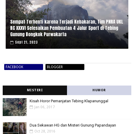
Sempat Terhenti karena Terjadi Kebakaran, Tim PNRA UKL
RC XXXVI Selesaikan Pembuatan 4 Jalur Sport di Tebing
Gunung Bongkok Purwakarta
Sept 21, 2023
FACEBOOK
BLOGGER
MISTERI
HUMOR
Kisah Horor Pemanjatan Tebing Klapanunggal
Jan 06, 2017
Dua Sekawan HG dan Misteri Gunung Papandayan
Oct 28, 2016