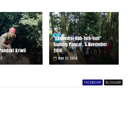
"Ekspedisi Hah-heh-hoh"
Gunung Pancar, 5 November
Pendaki Kriwil
2016
17
Nov 11, 2016
FACEBOOK
BLOGGER