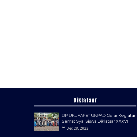
Diklatsar
DP UKL FAPET UNPAD Gelar Kegiatan
Semat Syal Siswa Diklatsar XXXVI
Dec 28, 2022