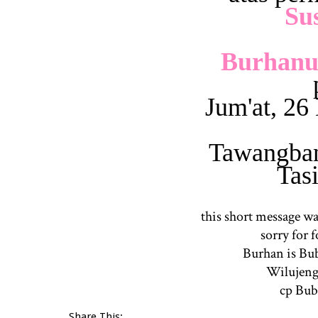
Su
Burhanu
Jum'at, 2
Tawangban
Tas
this short message w
sorry for f
Burhan is B
Wilujeng,
cp Bub
Share This: