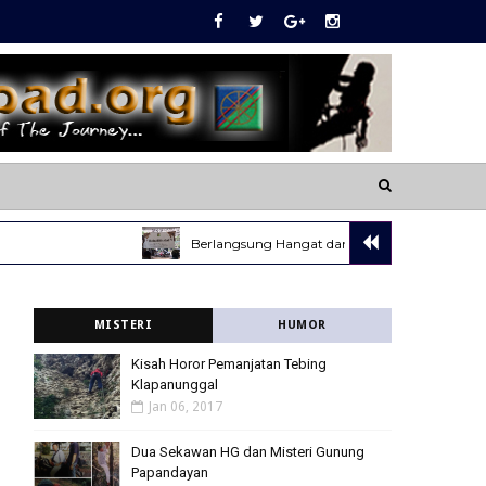
Berlangsung Hangat dan Meriah, HBH UKL Tahun 
MISTERI
HUMOR
Kisah Horor Pemanjatan Tebing
Klapanunggal
Jan 06, 2017
Dua Sekawan HG dan Misteri Gunung
Papandayan