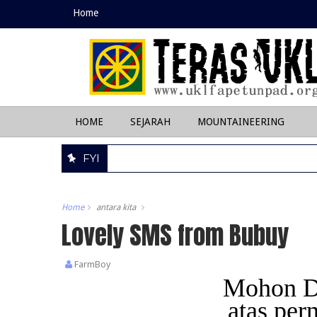
Home
HOME
SEJARAH
MOUNTAINEERING
FYI
Home
antara kita
Lovely SMS from Bubuy
FarmBoy
Mohon Do
atas per