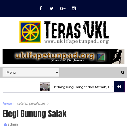
Berlangsung Hangat dan Meriah, HBH UKL Tahun 2022
Home
catatan perjalanan
Elegi Gunung Salak
admin