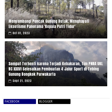
Menyambangi Puncak Gunung Butak, Menghayati
Eksotisme Panorama 'Kepala Putri Tidur'
Oct 01, 2023
Sempat Terhenti karena Terjadi Kebakaran, Tim PNRA UKL
RC XXXVI Selesaikan Pembuatan 4 Jalur Sport di Tebing
Gunung Bongkok Purwakarta
Sept 21, 2023
FACEBOOK
BLOGGER