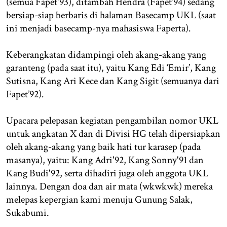
(semua Fapet'93), ditambah Hendra (Fapet’94) sedang
bersiap-siap berbaris di halaman Basecamp UKL (saat
ini menjadi basecamp-nya mahasiswa Faperta).
Keberangkatan didampingi oleh akang-akang yang
garanteng (pada saat itu), yaitu Kang Edi ‘Emir’, Kang
Sutisna, Kang Ari Kece dan Kang Sigit (semuanya dari
Fapet’92).
Upacara pelepasan kegiatan pengambilan nomor UKL
untuk angkatan X dan di Divisi HG telah dipersiapkan
oleh akang-akang yang baik hati tur karasep (pada
masanya), yaitu: Kang Adri'92, Kang Sonny'91 dan
Kang Budi'92, serta dihadiri juga oleh anggota UKL
lainnya. Dengan doa dan air mata (wkwkwk) mereka
melepas kepergian kami menuju Gunung Salak,
Sukabumi.