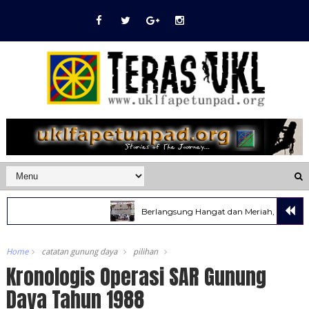
Berlangsung Hangat dan Meriah, HBH UKL Tahu
Home
catatan gunung daya
pilihan
Kronologis Operasi SAR Gunung
Daya Tahun 1988