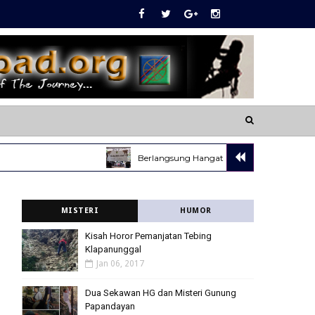
Berlangsung Hangat dan Meriah, HBH UKL Tahun 202
MISTERI
HUMOR
Kisah Horor Pemanjatan Tebing
Klapanunggal
Jan 06, 2017
Dua Sekawan HG dan Misteri Gunung
Papandayan