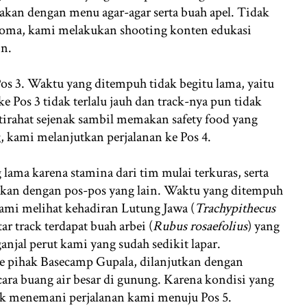
makan dengan menu agar-agar serta buah apel. Tidak
ishoma, kami melakukan shooting konten edukasi
in.
Pos 3. Waktu yang ditempuh tidak begitu lama, yaitu
ke Pos 3 tidak terlalu jauh dan track-nya pun tidak
istirahat sejenak sambil memakan safety food yang
 kami melanjutkan perjalanan ke Pos 4.
lama karena stamina dari tim mulai terkuras, serta
ingkan dengan pos-pos yang lain. Waktu yang ditempuh
 kami melihat kehadiran Lutung Jawa (
Trachypithecus
tar track terdapat buah arbei (
Rubus rosaefolius
) yang
jal perut kami yang sudah sedikit lapar.
e pihak Basecamp Gupala, dilanjutkan dengan
ara buang air besar di gunung. Karena kondisi yang
k menemani perjalanan kami menuju Pos 5.